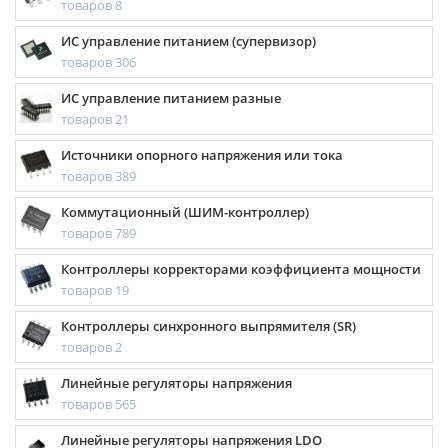
товаров 8
ИС управление питанием (супервизор)
товаров 306
ИС управление питанием разные
товаров 21
Источники опорного напряжения или тока
товаров 389
Коммутационный (ШИМ-контроллер)
товаров 789
Контроллеры корректорами коэффициента мощности
товаров 19
Контроллеры синхронного выпрямителя (SR)
товаров 2
Линейные регуляторы напряжения
товаров 565
Линейные регуляторы напряжения LDO