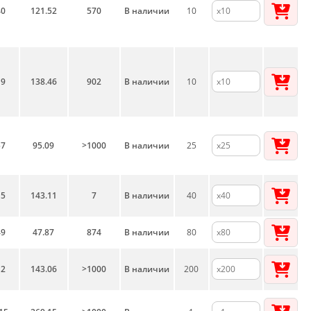
40
121.52
570
В наличии
10
19
138.46
902
В наличии
10
57
95.09
>1000
В наличии
25
15
143.11
7
В наличии
40
49
47.87
874
В наличии
80
12
143.06
>1000
В наличии
200