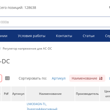
сего позиций:
128638
ании
Условия работы
Контакты
Статьи
Се
Регулятор напряжения для AC-DC
C-DC
Сортировать по:
Артикул
Наименование
Це
о
Pdf
Артикул
Наименование
Производитель
опт
LNK304GN-TL,
Энергоэффективный