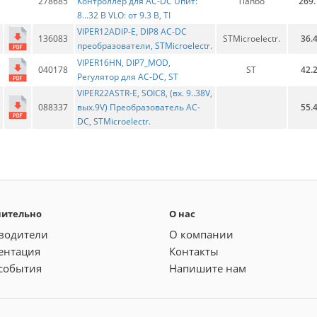
278685
Контроллер для AC-DC Uпит:
Tianbo
269.
8...32 В VLO: от 9.3 В, TI
VIPER12ADIP-E, DIP8 AC-DC
136083
STMicroelectr.
36.
преобразователи, STMicroelectr.
VIPER16HN, DIP7_MOD,
040178
ST
42.
Регулятор для AC-DC, ST
VIPER22ASTR-E, SOIC8, (вх. 9..38V,
088337
вых.9V) Преобразователь АС-
55.
DС, STMicroelectr.
нительно
О нас
водители
О компании
ентация
Контакты
события
Напишите нам