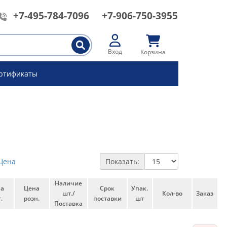
+7-495-784-7096
+7-906-750-3955
Вход
Корзина
ртификаты
Цена
Показать:
Наличие
на
Цена
Срок
Упак.
шт./
Кол-во
Заказ
.
розн.
поставки
шт
Поставка