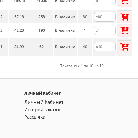
15
269.15
>1000
В наличии
1
42
57.18
258
В наличии
80
23
42.23
190
В наличии
1
41
86.99
60
В наличии
40
Показано с 1 по 10 из 10
Личный Кабинет
Личный Кабинет
История заказов
Рассылка