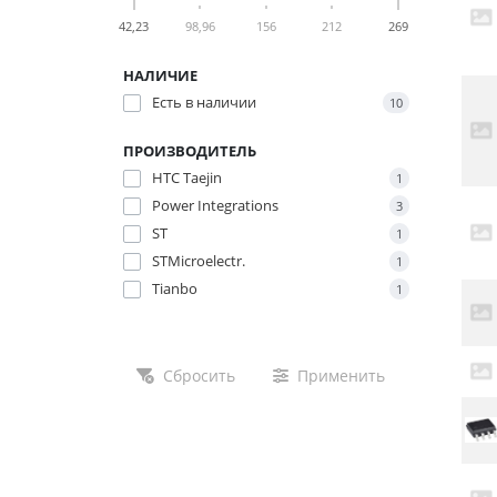
42,23
98,96
156
212
269
НАЛИЧИЕ
Есть в наличии
10
ПРОИЗВОДИТЕЛЬ
HTC Taejin
1
Power Integrations
3
ST
1
STMicroelectr.
1
Tianbo
1
Сбросить
Применить