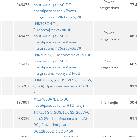
Power
346475
понижающий AC-DC
77.
Integrations
преобразователь Power
Integrations, 120/170мА, 70
LNK305GN-TL,
Энергоэффективный
Power
346476
понижающий AC-DC
88.
Integrations
преобразователь Power
Integrations, 175/280мА, 70
LNK306PN, Энергоэффективный
понижающий AC-DC
Power
346478
60.
преобразователь Power
Integrations
Integrations, корпус DIP-8B
LNK616GG, (вх. 85...265V, вых. 5V,
085262
0,52A) Преобразователь АС-DС,
91.
PI
MC34063AN, DC-DC
197809
HTC Taejin
30.
преобразователь, HTC Taejin
TNY266GN, SO8, (вх. 85..265VAC,
088330
вых.5,8V) Преобразователь АС-
91.
DС , Power Integrati
UCC28600DR, SO8-150